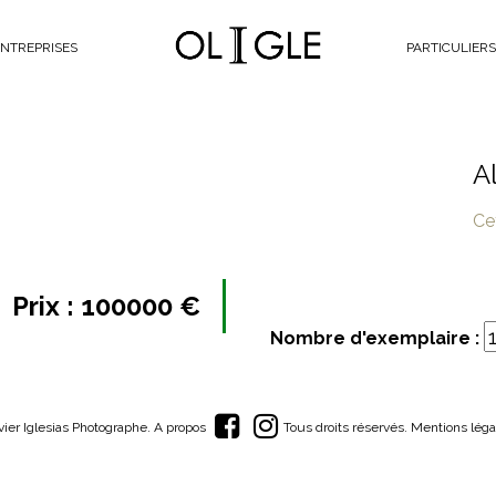
Oligle
NTREPRISES
PARTICULIERS
A
Ce
Prix :
100000
€
Nombre d'exemplaire :
Facebook
Instagram
ivier Iglesias Photographe.
A propos
Tous droits réservés.
Mentions léga