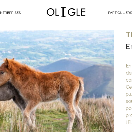
Oligle
NTREPRISES
PARTICULIERS
T
E
En
de
co
Ce
pl
so
po
pr
l’