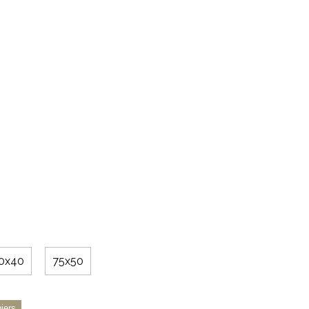
0x40
75x50
iers