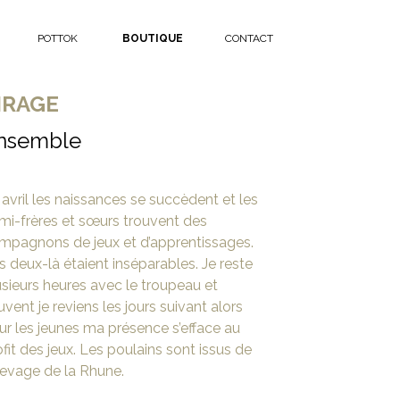
POTTOK
BOUTIQUE
CONTACT
IRAGE
nsemble
 avril les naissances se succèdent et les
mi-frères et sœurs trouvent des
mpagnons de jeux et d’apprentissages.
s deux-là étaient inséparables. Je reste
usieurs heures avec le troupeau et
uvent je reviens les jours suivant alors
ur les jeunes ma présence s’efface au
ofit des jeux. Les poulains sont issus de
Elevage de la Rhune.