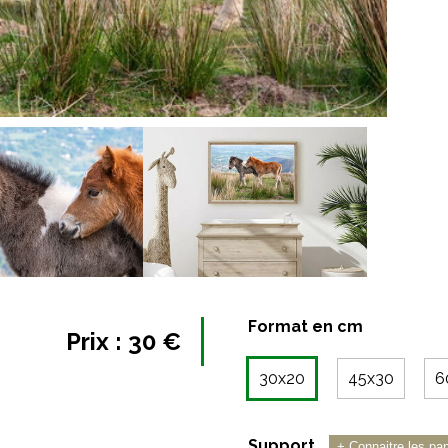
Format en cm
Prix :
30
€
30x20
45x30
6
Support
+ Connaitre les pap